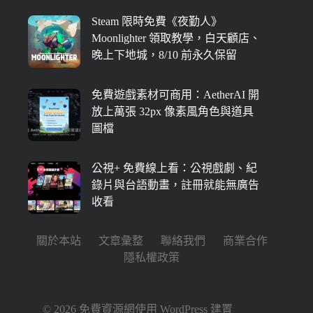
Steam 限時免費《夜勤人》
Moonlighter 領取教學，白天顧店、
晚上下地城，8/10 前永久保留
免費遊戲素材可商用：AetherAI 開
放上萬張 32px 像素風角色與道具
圖檔
公視+ 免費線上看：公視戲劇、紀
錄片與台語動畫，註冊就能無廣告
收看
關於本站
文章彙整
聯絡我們
商業合作
隱私權政策
© 2026 免費資源網使用
WordPress
建置