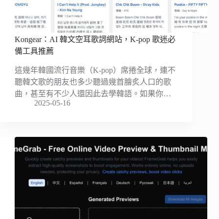
Kongear：AI 韓文空耳歌詞網站，K-pop 歌迷必
備工具推薦
這幾年韓國流行音樂（K-pop）席捲全球，連不
聽韓文歌的朋友也多少聽過幾首膾炙人口的歌
曲，甚至有不少人還因此去學韓語。如果你…
2025-05-16