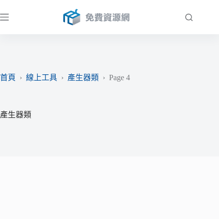
跳
至
主
要
內
容
首頁
›
線上工具
›
產生器類
›
Page 4
產生器類