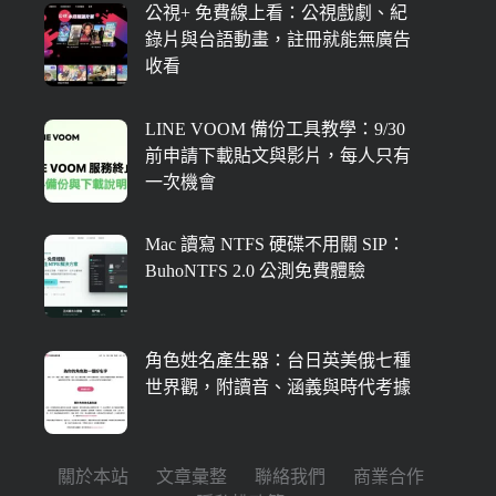
公視+ 免費線上看：公視戲劇、紀
錄片與台語動畫，註冊就能無廣告
收看
LINE VOOM 備份工具教學：9/30
前申請下載貼文與影片，每人只有
一次機會
Mac 讀寫 NTFS 硬碟不用關 SIP：
BuhoNTFS 2.0 公測免費體驗
角色姓名產生器：台日英美俄七種
世界觀，附讀音、涵義與時代考據
關於本站
文章彙整
聯絡我們
商業合作