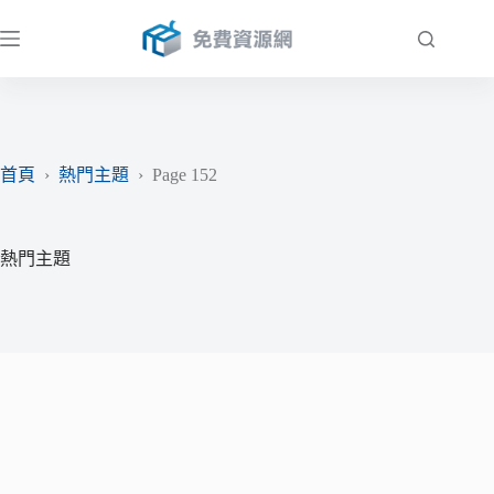
跳
至
主
要
內
容
首頁
›
熱門主題
›
Page 152
熱門主題