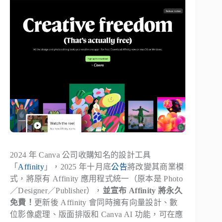
2024 年 Canva 公司收購知名的設計工具
「
Affinity
」，2025 年十月底
公告
將改變其商業模
式，將原有 Affinity 應用程式統一（原本是 Photo
／Designer／Publisher），
並宣布 Affinity 將永久
免費！
更新後 Affinity 會同時擁有向量設計、數
位影像處理、版面排版和 Canva AI 功能，可在應