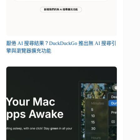
厭倦 AI 搜尋結果？DuckDuckGo 推出無 AI 搜尋引
擎與瀏覽器擴充功能