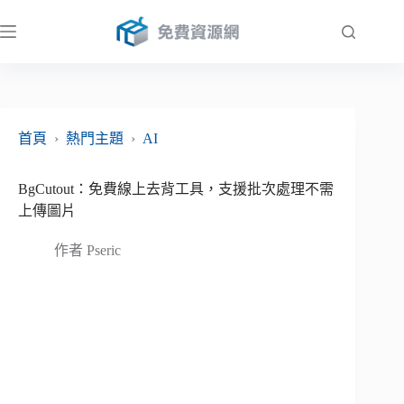
跳
至
主
要
內
容
首頁
›
熱門主題
›
AI
BgCutout：免費線上去背工具，支援批次處理不需
上傳圖片
作者
Pseric