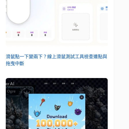
滑鼠點一下變兩下？線上滑鼠測試工具檢查連點與
拖曳中斷