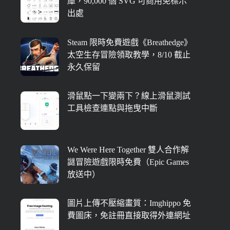
庫，90,000 個 SVG 可商用免標示
出處
Steam 限時免費遊戲《Breathedge》
太空生存冒險領取教學，8/10 截止
永久保留
滑鼠點一下變兩下？線上滑鼠測試
工具檢查連點與拖曳中斷
We Were Here Together 雙人合作解
謎冒險遊戲限時免費（Epic Games
放送中）
圖片上傳不壓縮畫質：Imghippo 免
費圖床，免註冊直接取得外連網址