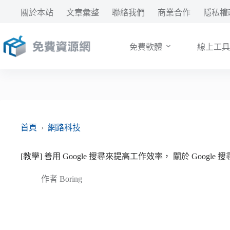
跳
關於本站
文章彙整
聯絡我們
商業合作
隱私權
至
主
要
免費軟體
線上工具
內
容
首頁
›
網路科技
[教學] 善用 Google 搜尋來提高工作效率， 關於 Googl
作者
Boring