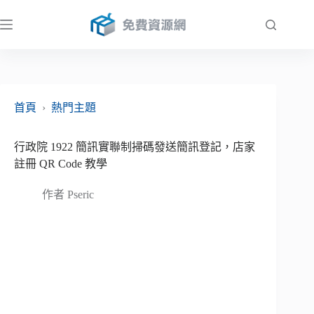
跳
至
主
要
內
容
首頁
›
熱門主題
行政院 1922 簡訊實聯制掃碼發送簡訊登記，店家
註冊 QR Code 教學
作者
Pseric