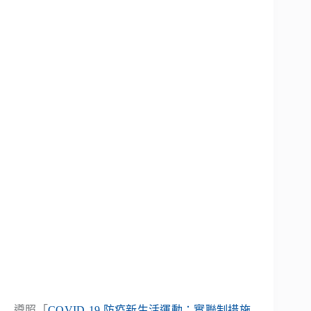
遵照「
COVID-19 防疫新生活運動：實聯制措施