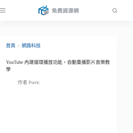
跳
至
主
要
內
容
首頁
›
網路科技
YouTube 內建循環播放功能，自動重播影片音樂教
學
作者
Pseric