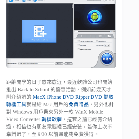
距離開學的日子愈來愈近，最近軟體公司也開始
推出 Back to School 的優惠活動，例如前幾天才
剛介紹過的
MacX iPhone DVD Ripper DVD 擷取
轉檔工具
就是給 Mac 用戶的
免費贈品
，另外也針
對 Windows 用戶帶來另外一款 WinX Mobile
Video Converter
轉檔軟體
，這套之前已經有介紹
過，相信也有朋友電腦裡已經安裝，若你上次不
幸錯過了，至 9/30 以前還能夠免費獲得。