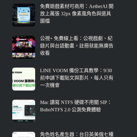
免費遊戲素材可商用：AetherAI 開
放上萬張 32px 像素風角色與道具
圖檔
公視+ 免費線上看：公視戲劇、紀
錄片與台語動畫，註冊就能無廣告
收看
LINE VOOM 備份工具教學：9/30
前申請下載貼文與影片，每人只有
一次機會
Mac 讀寫 NTFS 硬碟不用關 SIP：
BuhoNTFS 2.0 公測免費體驗
角色姓名產生器：台日英美俄七種