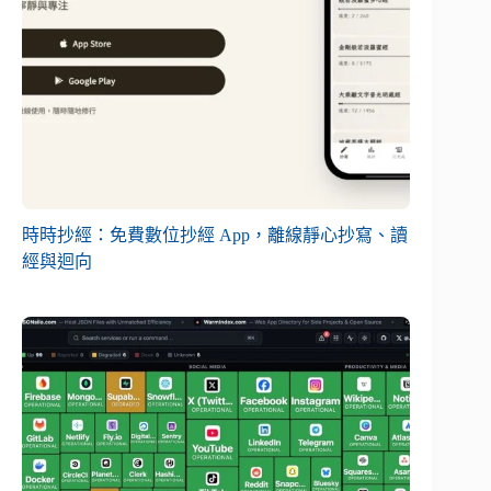
時時抄經：免費數位抄經 App，離線靜心抄寫、讀
經與迴向