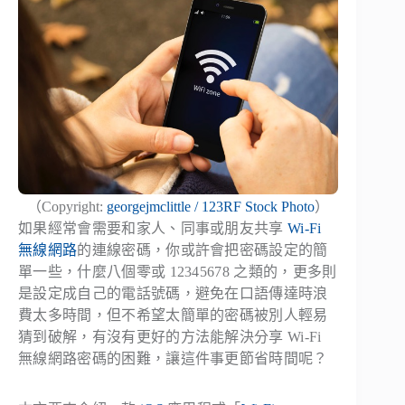
（Copyright:
georgejmclittle / 123RF Stock Photo
）
如果經常會需要和家人、同事或朋友共享
Wi-Fi
無線網路
的連線密碼，你或許會把密碼設定的簡
單一些，什麼八個零或 12345678 之類的，更多則
是設定成自己的電話號碼，避免在口語傳達時浪
費太多時間，但不希望太簡單的密碼被別人輕易
猜到破解，有沒有更好的方法能解決分享 Wi-Fi
無線網路密碼的困難，讓這件事更節省時間呢？