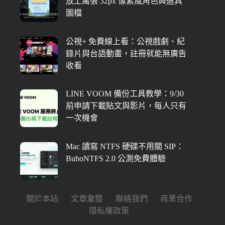
放上萬張 32px 像素風角色與道具
圖檔
公視+ 免費線上看：公視戲劇、紀
錄片與台語動畫，註冊就能無廣告
收看
LINE VOOM 備份工具教學：9/30
前申請下載貼文與影片，每人只有
一次機會
Mac 讀寫 NTFS 硬碟不用關 SIP：
BuhoNTFS 2.0 公測免費體驗
關於本站
文章彙整
聯絡我們
商業合作
隱私權政策