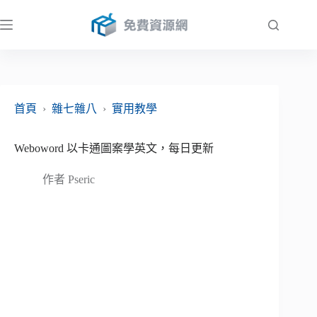
跳
至
主
要
內
容
首頁
›
雜七雜八
›
實用教學
Weboword 以卡通圖案學英文，每日更新
作者
Pseric