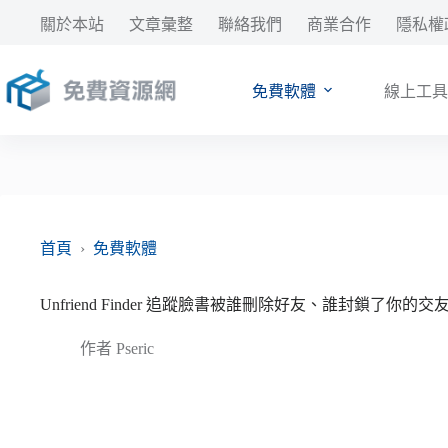
跳
關於本站
文章彙整
聯絡我們
商業合作
隱私權
至
主
要
免費軟體
線上工具
內
容
首頁
›
免費軟體
Unfriend Finder 追蹤臉書被誰刪除好友、誰封鎖了你的交
作者
Pseric