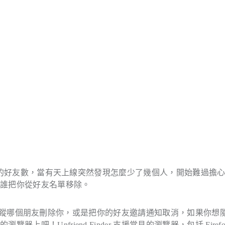
ok 的好友數，當有天上線突然發現怎麼少了幾個人，開始難過擔
是誰把你從好友名單移除。
以協助你追蹤哪個朋友刪除你，或是把你的好友邀請通知取消，如果你想
！Unfriend Finder 支援常見的瀏覽器，包括 Firefo