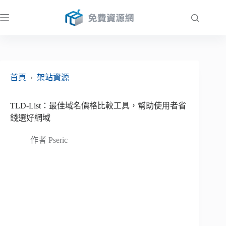
跳
至
主
要
內
容
首頁
›
架站資源
TLD-List：最佳域名價格比較工具，幫助使用者省
錢選好網域
作者
Pseric