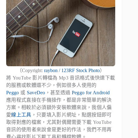
（Copyright:
raybon / 123RF Stock Photo
）
將 YouTube 影片轉檔為 Mp3 音訊格式後快速下載
的服務或軟體還不少，例如很多人使用的
Peggo
或
SaveDeo
，甚至透過
Peggo for Android
應用程式直接在手機操作，都是非常簡單的解決
方案。相較於必須額外安裝軟體來說，我個人偏
愛
線上工具
，只要填入影片網址，點選按鈕即可
取得對應的檔案，尤其對偶爾需要下載 YouTube
音訊的使用者來說會是更好的作法，我們不用再
費心尋找影片下載工具和轉檔軟體。