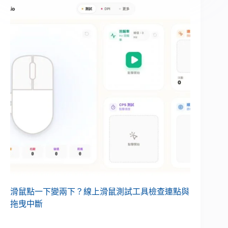
滑鼠點一下變兩下？線上滑鼠測試工具檢查連點與
拖曳中斷