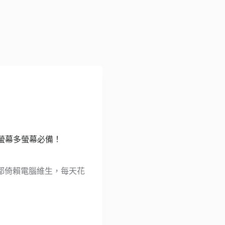
，雙螢幕多螢幕必備！
都倚賴電腦維生，每天花