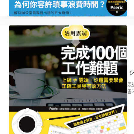
《
最
書