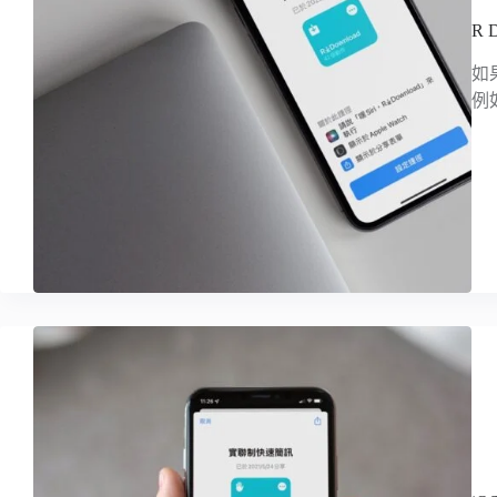
R 
如
例如