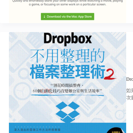
D
如
次