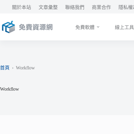
跳
關於本站
文章彙整
聯絡我們
商業合作
隱私權
至
主
要
免費軟體
線上工具
內
容
首頁
›
Workflow
Workflow