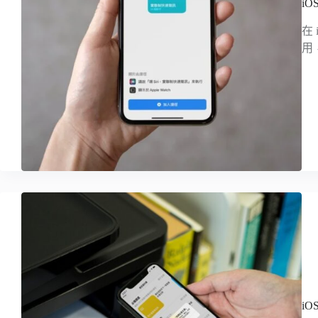
i
在
用
i