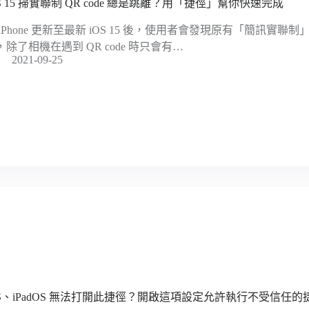
OS 15 掃實聯制 QR code 總是跳離？用「捷徑」幫你快速完成
 iPhone 更新至最新 iOS 15 後，使用者會發現原有「簡訊實聯制」掃
，除了相機在遇到 QR code 時只會有…
2021-09-25
OS、iPadOS 無法打開此捷徑？開啟這項設定允許執行不受信任的