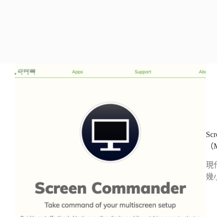
S
（
現
幾