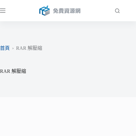
跳
至
主
要
內
容
首頁
›
RAR 解壓縮
RAR 解壓縮