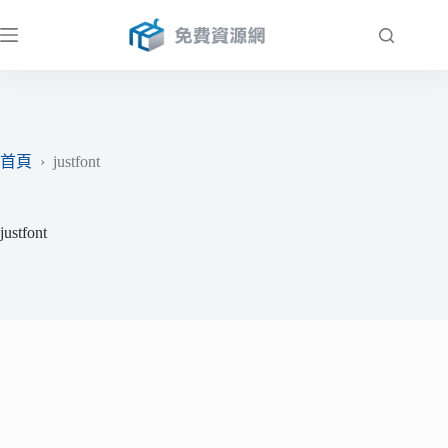
跳
至
主
要
內
容
首頁
›
justfont
justfont