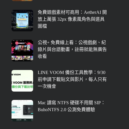
免費遊戲素材可商用：AetherAI 開
放上萬張 32px 像素風角色與道具
圖檔
公視+ 免費線上看：公視戲劇、紀
錄片與台語動畫，註冊就能無廣告
收看
LINE VOOM 備份工具教學：9/30
前申請下載貼文與影片，每人只有
一次機會
Mac 讀寫 NTFS 硬碟不用關 SIP：
BuhoNTFS 2.0 公測免費體驗