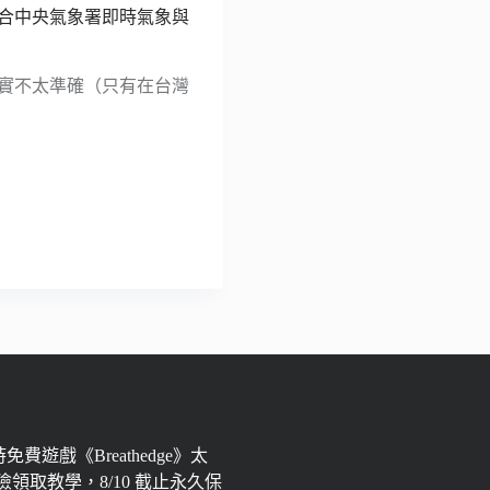
、整合中央氣象署即時氣象與
式其實不太準確（只有在台灣
限時免費遊戲《Breathedge》太
領取教學，8/10 截止永久保