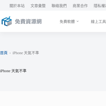
跳
關於本站
文章彙整
聯絡我們
商業合作
隱私權
至
主
要
免費軟體
線上工具
內
容
首頁
›
iPhone 天氣不準
iPhone 天氣不準