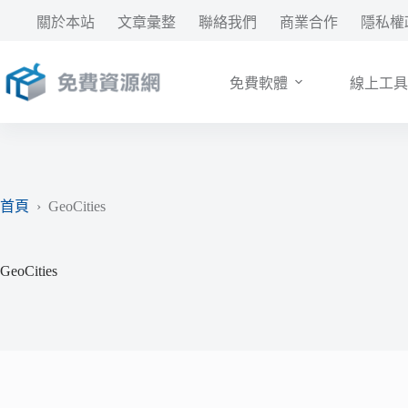
跳
關於本站
文章彙整
聯絡我們
商業合作
隱私權
至
主
要
免費軟體
線上工具
內
容
首頁
›
GeoCities
GeoCities