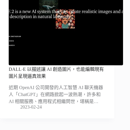
DALL·E 以描述讓 AI 創造圖片，也能編輯現有
圖片呈現逼真效果
近期 OpenAI 公司開發的人工智慧 AI 聊天機器
人「ChatGPT」在網路掀起一波熱潮，許多和
AI 相關服務、應用程式相繼問世，堪稱是…
2023-02-24