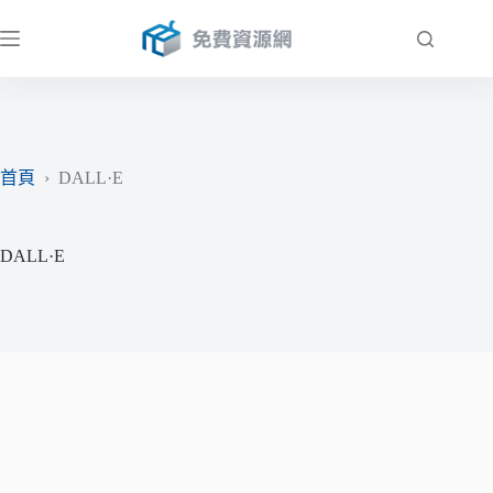
跳
至
主
要
內
容
首頁
›
DALL·E
DALL·E