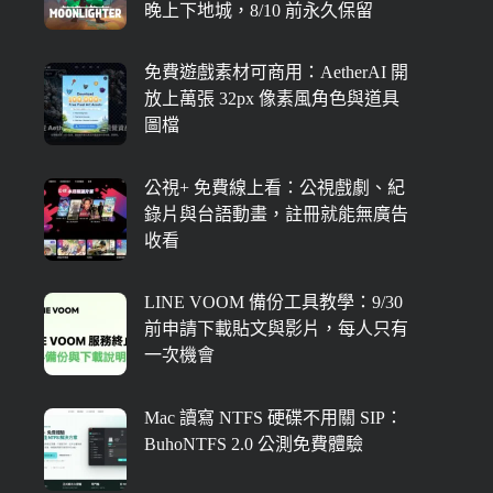
晚上下地城，8/10 前永久保留
免費遊戲素材可商用：AetherAI 開
放上萬張 32px 像素風角色與道具
圖檔
公視+ 免費線上看：公視戲劇、紀
錄片與台語動畫，註冊就能無廣告
收看
LINE VOOM 備份工具教學：9/30
前申請下載貼文與影片，每人只有
一次機會
Mac 讀寫 NTFS 硬碟不用關 SIP：
BuhoNTFS 2.0 公測免費體驗