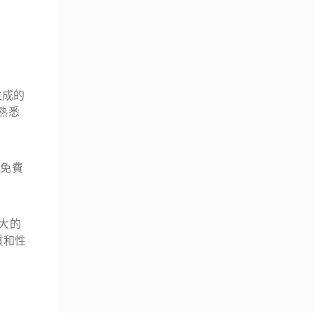
，生成的
熟悉
是免費
強大的
質和性