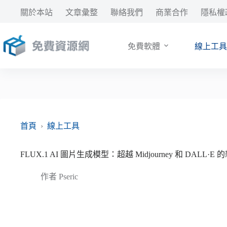
跳
關於本站
文章彙整
聯絡我們
商業合作
隱私權
至
主
要
免費軟體
線上工具
內
容
首頁
›
線上工具
FLUX.1 AI 圖片生成模型：超越 Midjourney 和 DALL
作者
Pseric