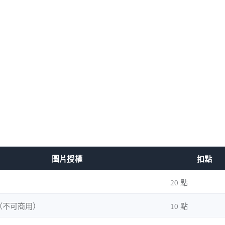
圖片授權
扣點
20 點
（不可商用）
10 點