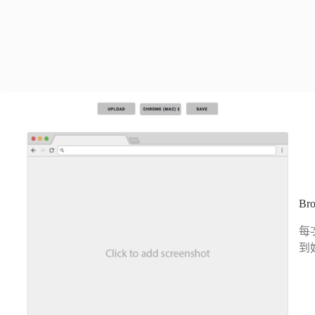
B
每
到