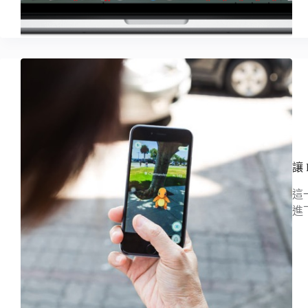
讓
這
進