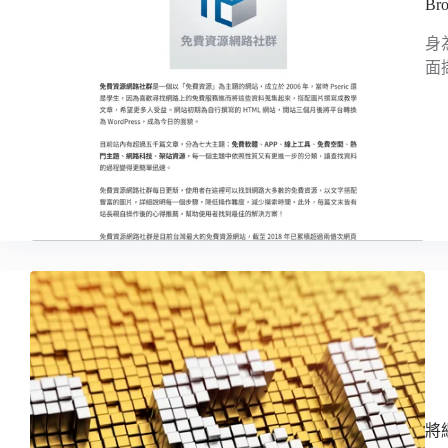
B
身
面
將網