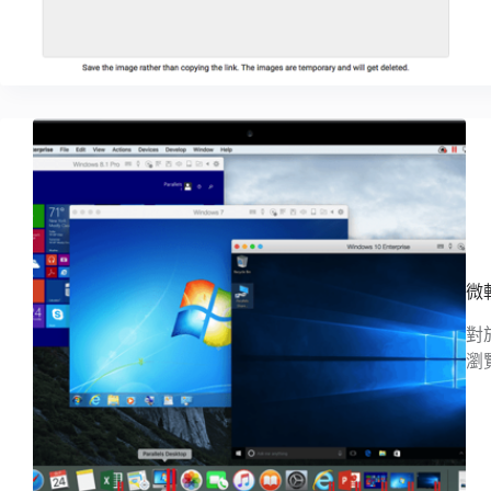
微
對
瀏