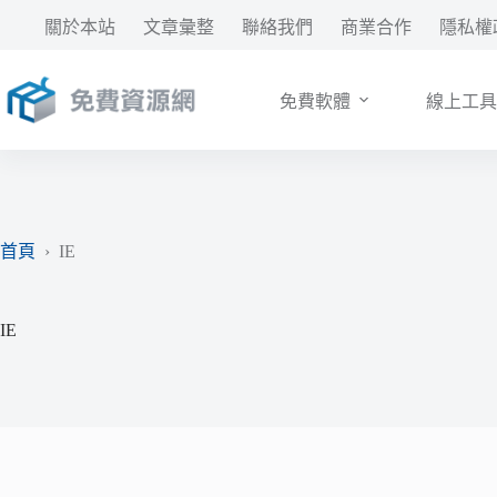
跳
關於本站
文章彙整
聯絡我們
商業合作
隱私權
至
主
要
免費軟體
線上工具
內
容
首頁
›
IE
IE