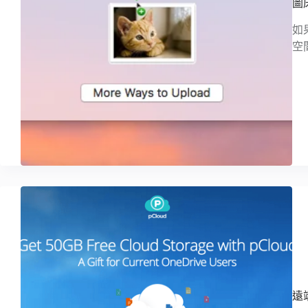
圖
如
空
遠端