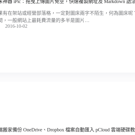
床神器 iPic：拖曳上傳圖片免空，快速複製網址及 Markdown 語法（
果有在架站或經營部落格，一定對圖床兩字不陌生，何為圖床呢
間，一般網站上最耗費流量的多半是圖片…
2016-10-02
搬家備份 OneDrive、Dropbox 檔案自動匯入 pCloud 雲端硬碟