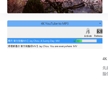
4K
先前
腦