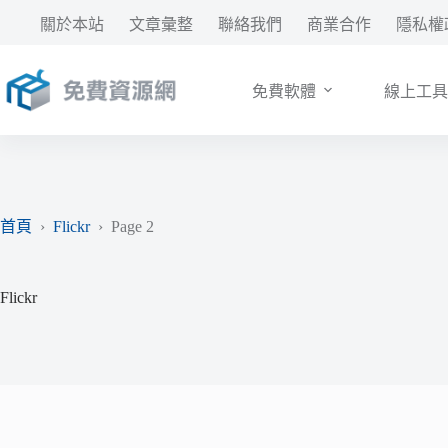
跳
關於本站
文章彙整
聯絡我們
商業合作
隱私權
至
主
要
免費軟體
線上工具
內
容
首頁
›
Flickr
›
Page 2
Flickr