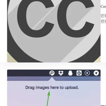
Cr
近
控