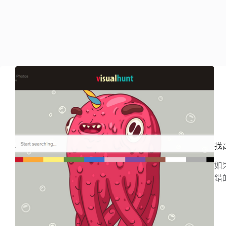
找
如
錯