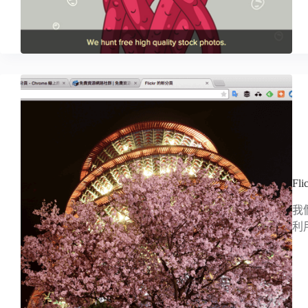
F
我
利