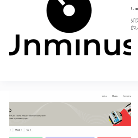
U
如
的