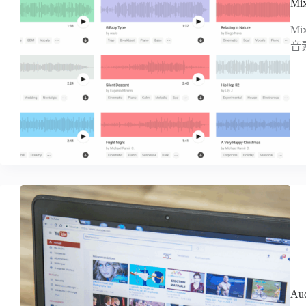
M
M
音
A