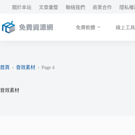
跳
關於本站
文章彙整
聯絡我們
商業合作
隱私權
至
主
要
免費軟體
線上工具
內
容
首頁
›
音效素材
›
Page 4
音效素材