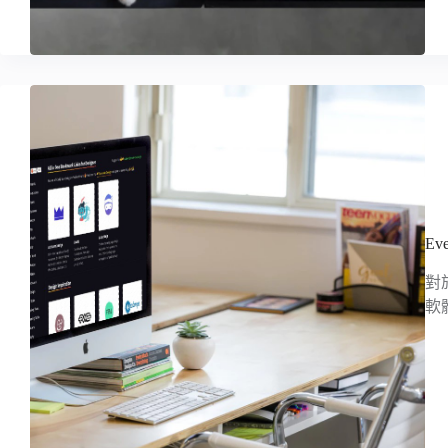
E
對
軟