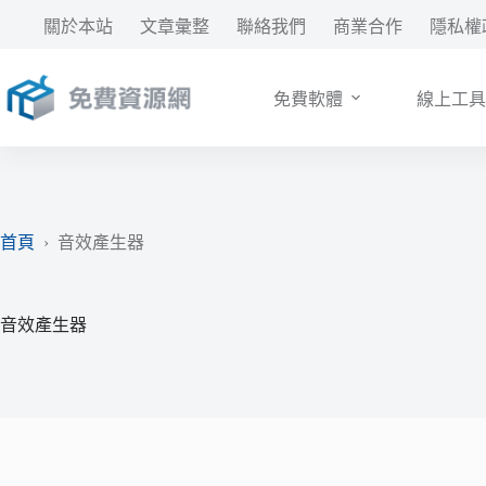
跳
關於本站
文章彙整
聯絡我們
商業合作
隱私權
至
主
要
免費軟體
線上工具
內
容
首頁
›
音效產生器
音效產生器