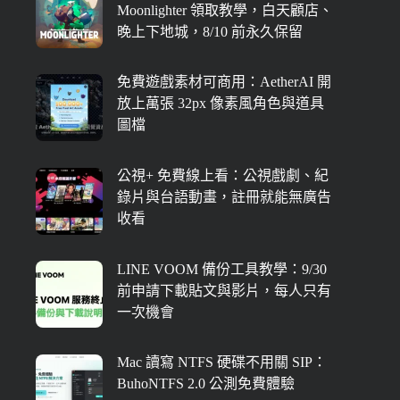
Moonlighter 領取教學，白天顧店、
晚上下地城，8/10 前永久保留
免費遊戲素材可商用：AetherAI 開
放上萬張 32px 像素風角色與道具
圖檔
公視+ 免費線上看：公視戲劇、紀
錄片與台語動畫，註冊就能無廣告
收看
LINE VOOM 備份工具教學：9/30
前申請下載貼文與影片，每人只有
一次機會
Mac 讀寫 NTFS 硬碟不用關 SIP：
BuhoNTFS 2.0 公測免費體驗