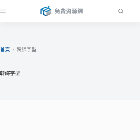
跳
至
主
要
內
容
首頁
›
韓綜字型
韓綜字型