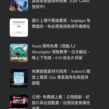
謎冒險遊戲限時免費（Epic Games
放送中）
圖片上傳不壓縮畫質：Imghippo 免
費圖床，免註冊直接取得外連網址
Steam 限時免費《夜勤人》
Moonlighter 領取教學，白天顧店、
晚上下地城，8/10 前永久保留
免費遊戲素材可商用：AetherAI 開
放上萬張 32px 像素風角色與道具
圖檔
公視+ 免費線上看：公視戲劇、紀
錄片與台語動畫，註冊就能無廣告
收看