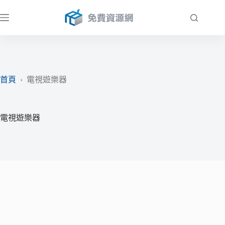
跳
至
主
要
內
容
首頁
›
電視遊樂器
電視遊樂器