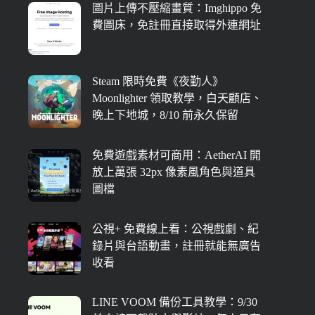
圖片上傳不壓縮畫質：Imghippo 免
費圖床，免註冊直接取得外連網址
Steam 限時免費《夜勤人》
Moonlighter 領取教學，白天顧店、
晚上下地城，8/10 前永久保留
免費遊戲素材可商用：AetherAI 開
放上萬張 32px 像素風角色與道具
圖檔
公視+ 免費線上看：公視戲劇、紀
錄片與台語動畫，註冊就能無廣告
收看
LINE VOOM 備份工具教學：9/30