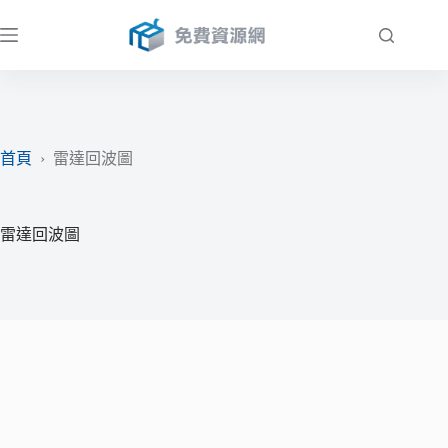
跳
至
主
要
內
容
首頁
›
雷達回波圖
雷達回波圖