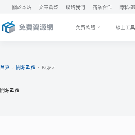
跳
關於本站
文章彙整
聯絡我們
商業合作
隱私權
至
主
要
免費軟體
線上工具
內
容
首頁
›
開源軟體
›
Page 2
開源軟體