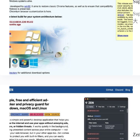
Su
Su
大
Z