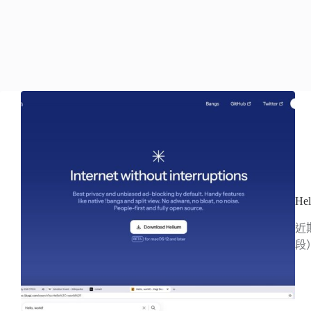
He
近
段