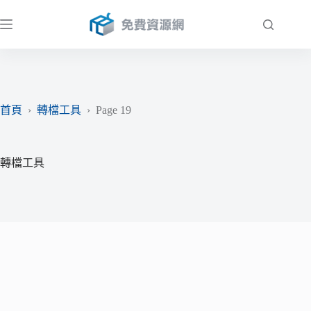
跳
至
主
要
內
容
首頁
›
轉檔工具
›
Page 19
轉檔工具