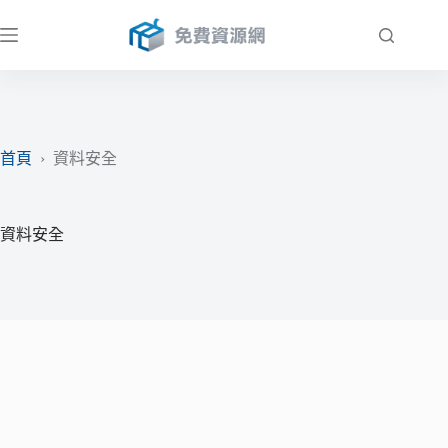
跳
至
主
要
內
容
首頁
›
資料安全
資料安全