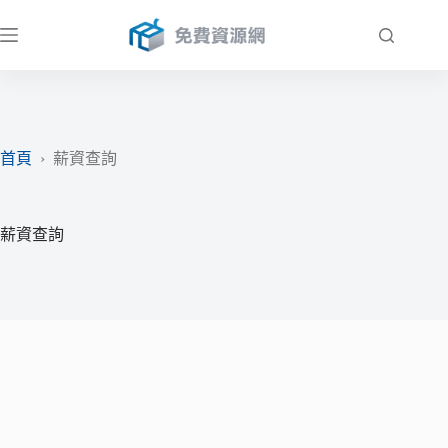
跳
至
主
要
內
容
首頁
›
薪資查詢
薪資查詢