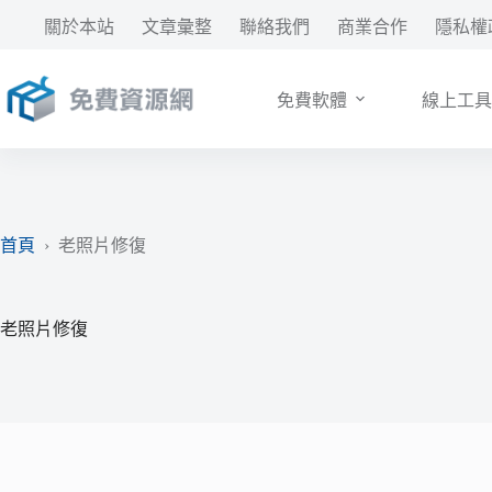
跳
關於本站
文章彙整
聯絡我們
商業合作
隱私權
至
主
要
免費軟體
線上工具
內
容
首頁
›
老照片修復
老照片修復