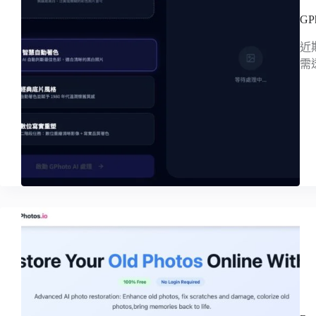
GP
近
需