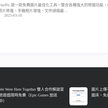
evizePic 是一款免費圖片最佳化工具，整合各種強大的修圖功
照片修復、手機相片增強、文件掃描最…
2025-03-10
We Were Here Together 雙人合作解謎冒
圖片上傳不
險遊戲限時免費（Epic Games 放送
圖床，免
中）