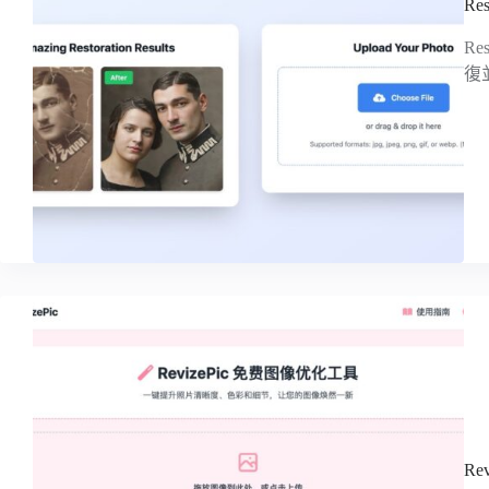
R
R
復
R