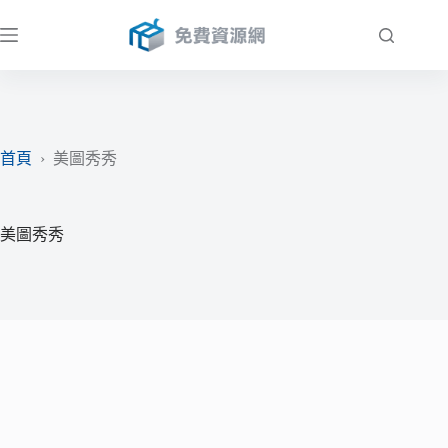
跳
至
主
要
內
容
首頁
›
美圖秀秀
美圖秀秀