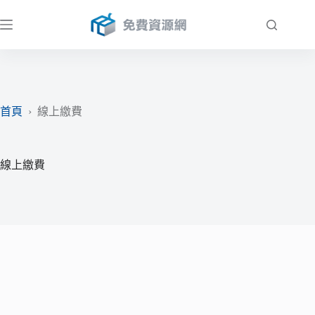
跳
至
主
要
內
容
首頁
›
線上繳費
線上繳費