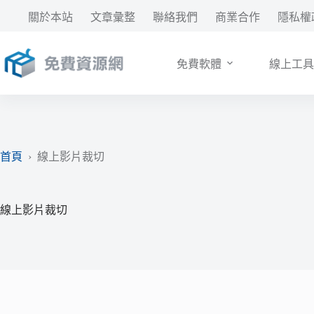
跳
關於本站
文章彙整
聯絡我們
商業合作
隱私權
至
主
要
免費軟體
線上工具
內
容
首頁
›
線上影片裁切
線上影片裁切