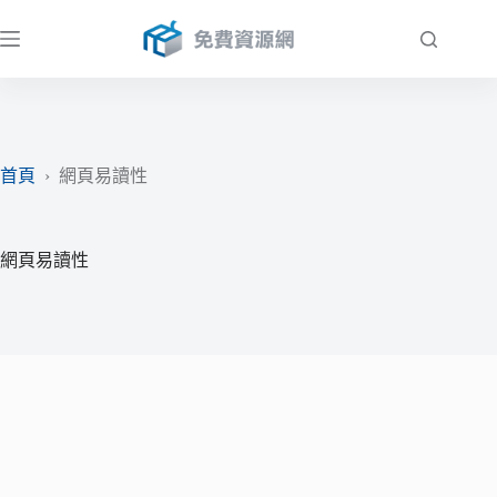
跳
至
主
要
內
容
首頁
›
網頁易讀性
網頁易讀性