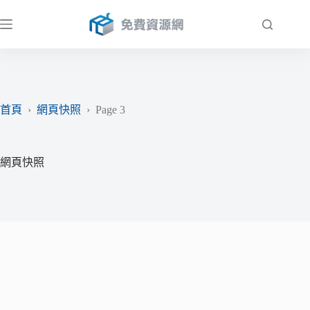
跳
至
主
要
內
容
首頁
›
網頁快照
›
Page 3
網頁快照