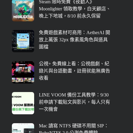
Steam 限時免費《夜勤人》
Moonlighter 領取教學，白天顧店、
晚上下地城，8/10 前永久保留
免費遊戲素材可商用：AetherAI 開
放上萬張 32px 像素風角色與道具
圖檔
公視+ 免費線上看：公視戲劇、紀
錄片與台語動畫，註冊就能無廣告
收看
LINE VOOM 備份工具教學：9/30
前申請下載貼文與影片，每人只有
一次機會
Mac 讀寫 NTFS 硬碟不用關 SIP：
BuhoNTFS 2.0 公測免費體驗