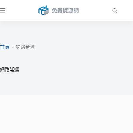
跳
至
主
要
內
容
首頁
›
網路延遲
網路延遲