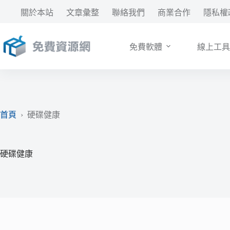
跳
關於本站
文章彙整
聯絡我們
商業合作
隱私權
至
主
要
免費軟體
線上工具
內
容
首頁
›
硬碟健康
硬碟健康