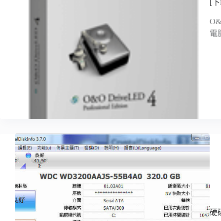
[
O
電
硬碟