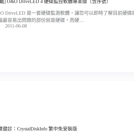
下載] O&O DriveLED 4 硬碟監控軟體專業版（含序號）
&O DriveLED 是一套硬碟監測軟體，讓您可以即時了解目前
腦最容易出問題的部份就是硬碟，而硬…
2011-06-08
健診：CrystalDiskInfo 繁中免安裝版