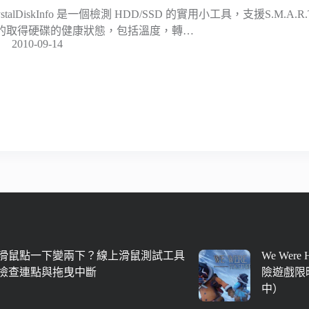
ystalDiskInfo 是一個檢測 HDD/SSD 的實用小工具，支援S.M.A
的取得硬碟的健康狀態，包括溫度，轉…
2010-09-14
滑鼠點一下變兩下？線上滑鼠測試工具
We Were
檢查連點與拖曳中斷
險遊戲限時
中）