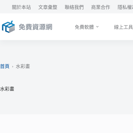
跳
關於本站
文章彙整
聯絡我們
商業合作
隱私權
至
主
要
免費軟體
線上工具
內
容
首頁
›
水彩畫
水彩畫