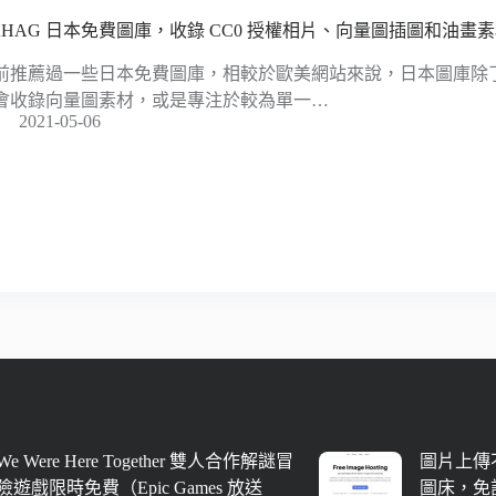
AHAG 日本免費圖庫，收錄 CC0 授權相片、向量圖插圖和油畫
前推薦過一些日本免費圖庫，相較於歐美網站來說，日本圖庫除
會收錄向量圖素材，或是專注於較為單一…
2021-05-06
We Were Here Together 雙人合作解謎冒
圖片上傳不
險遊戲限時免費（Epic Games 放送
圖床，免