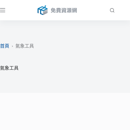
跳
至
主
要
內
容
首頁
›
氣象工具
氣象工具