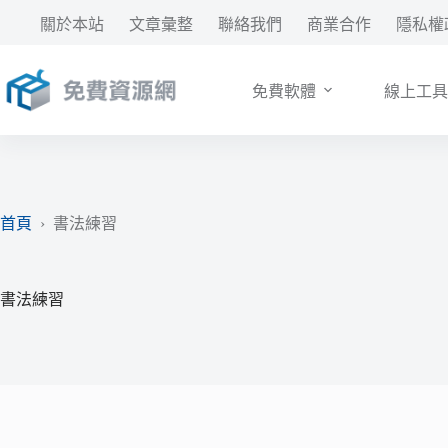
跳
關於本站
文章彙整
聯絡我們
商業合作
隱私權
至
主
要
免費軟體
線上工具
內
容
首頁
›
書法練習
書法練習