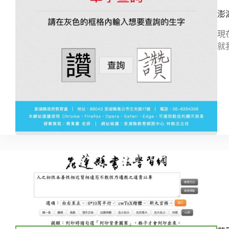
澎
現
就