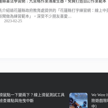
蓮縣書法學習網：九宮格作業簿產生器，免費打造自訂作業範本
先介紹過花蓮縣政府教育處提供的「花蓮縣打字練習網：線上中
新聞做為練習範本」，深受不少朋友喜愛…
2023-02-25
滑鼠點一下變兩下？線上滑鼠測試工具
We Were
檢查連點與拖曳中斷
險遊戲限時
中）