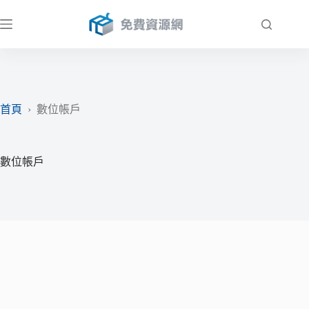
跳
至
主
要
內
容
首頁
›
數位帳戶
數位帳戶