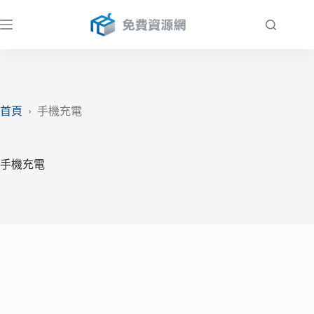
跳
至
主
要
內
容
首頁
›
手機充電
手機充電