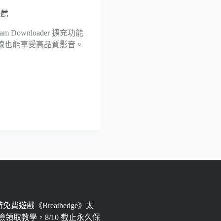
推薦
 Downloader 擴充功能
讓您離線也能享受高品質影音。
限時免費遊戲《Breathedge》太
領取教學，8/10 截止永久保