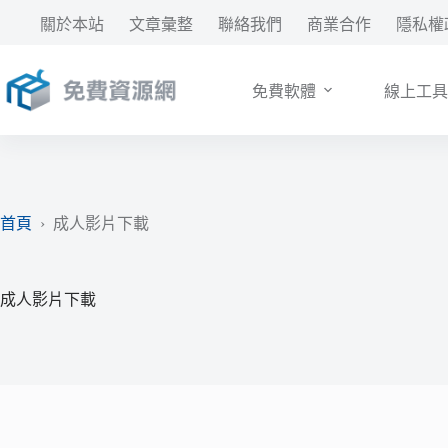
跳
關於本站
文章彙整
聯絡我們
商業合作
隱私權
至
主
要
免費軟體
線上工具
內
容
首頁
›
成人影片下載
成人影片下載