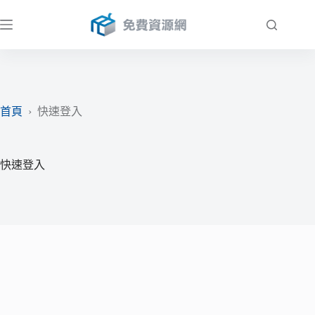
跳
至
主
要
內
容
首頁
›
快速登入
快速登入