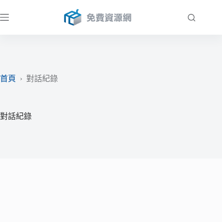
跳
至
主
要
內
容
首頁
›
對話紀錄
對話紀錄